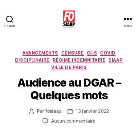
Search
Menu
Le
Blog
de
Force
Catégories
AVANCEMENTS
CENSURE
CHS
COVID
Ouvrière
DISCIPLINAIRE
RÉGIME INDEMNITAIRE
SIAAP
SIAAP
VILLE DE PARIS
Audience au DGAR –
Quelques mots
Par
fosiaap
13 janvier 2022
Auteur
Date
de
de
sur
Aucun commentaire
l’article
l’article
Audience
au