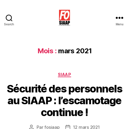
Search
Menu
Le
Blog
de
Force
Mois :
mars 2021
Ouvrière
SIAAP
Catégories
SIAAP
Sécurité des personnels
au SIAAP : l’escamotage
continue !
Par
fosiaap
12 mars 2021
Auteur
Date