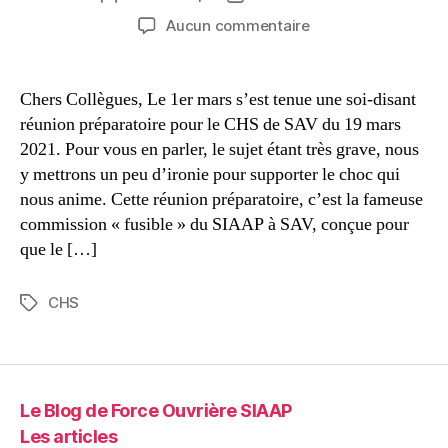
de
de
sur
Aucun commentaire
l’article
l’article
Sécurité
des
personnels
Chers Collègues, Le 1er mars s’est tenue une soi-disant
au
réunion préparatoire pour le CHS de SAV du 19 mars
SIAAP
2021. Pour vous en parler, le sujet étant très grave, nous
:
y mettrons un peu d’ironie pour supporter le choc qui
l’escamotage
nous anime. Cette réunion préparatoire, c’est la fameuse
continue
commission « fusible » du SIAAP à SAV, conçue pour
!
que le […]
CHS
Étiquettes
Le Blog de Force Ouvrière SIAAP
Les articles