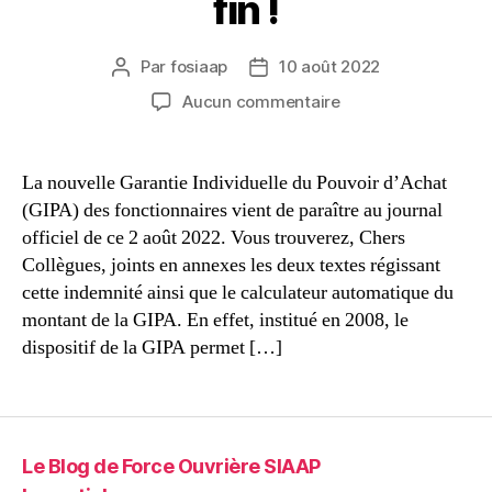
fin !
Par
fosiaap
10 août 2022
Auteur
Date
de
de
sur
Aucun commentaire
l’article
l’article
GIPA
2022
:
La nouvelle Garantie Individuelle du Pouvoir d’Achat
Mirage
(GIPA) des fonctionnaires vient de paraître au journal
sans
officiel de ce 2 août 2022. Vous trouverez, Chers
fin
Collègues, joints en annexes les deux textes régissant
!
cette indemnité ainsi que le calculateur automatique du
montant de la GIPA. En effet, institué en 2008, le
dispositif de la GIPA permet […]
Le Blog de Force Ouvrière SIAAP