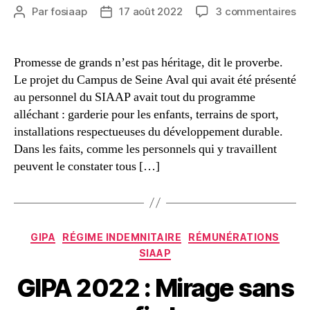
su
Par
fosiaap
17 août 2022
3 commentaires
Auteur
Date
Ca
de
de
de
l’article
l’article
Se
Promesse de grands n’est pas héritage, dit le proverbe.
Av
Le projet du Campus de Seine Aval qui avait été présenté
et
au personnel du SIAAP avait tout du programme
co
alléchant : garderie pour les enfants, terrains de sport,
ph
installations respectueuses du développement durable.
au
Dans les faits, comme les personnels qui y travaillent
SI
peuvent le constater tous […]
Catégories
GIPA
RÉGIME INDEMNITAIRE
RÉMUNÉRATIONS
SIAAP
GIPA 2022 : Mirage sans