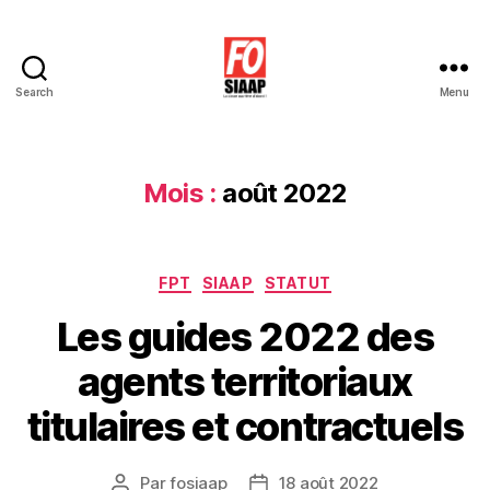
Search
Menu
Le
Blog
de
Force
Mois :
août 2022
Ouvrière
SIAAP
Catégories
FPT
SIAAP
STATUT
Les guides 2022 des
agents territoriaux
titulaires et contractuels
Par
fosiaap
18 août 2022
Auteur
Date