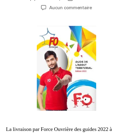
de
de
sur
Aucun commentaire
l’article
l’article
Les
guides
2022
des
agents
territoriaux
titulaires
et
contractuels
La livraison par Force Ouvrière des guides 2022 à