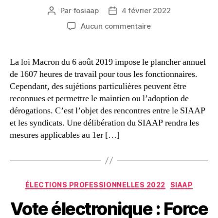
Par
fosiaap
4 février 2022
Auteur
Date
de
de
sur
Aucun commentaire
l’article
l’article
Le
piège
des
La loi Macron du 6 août 2019 impose le plancher annuel
1607
de 1607 heures de travail pour tous les fonctionnaires.
heures
Cependant, des sujétions particulières peuvent être
reconnues et permettre le maintien ou l’adoption de
dérogations. C’est l’objet des rencontres entre le SIAAP
et les syndicats. Une délibération du SIAAP rendra les
mesures applicables au 1er […]
Catégories
ÉLECTIONS PROFESSIONNELLES 2022
SIAAP
Vote électronique : Force