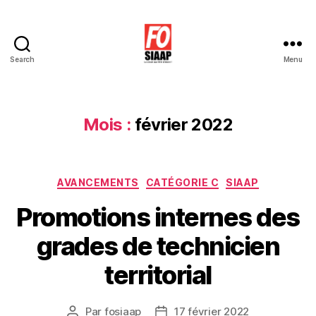
Search
Menu
Le
Blog
de
Force
Mois :
février 2022
Ouvrière
SIAAP
Catégories
AVANCEMENTS
CATÉGORIE C
SIAAP
Promotions internes des
grades de technicien
territorial
Par
fosiaap
17 février 2022
Auteur
Date