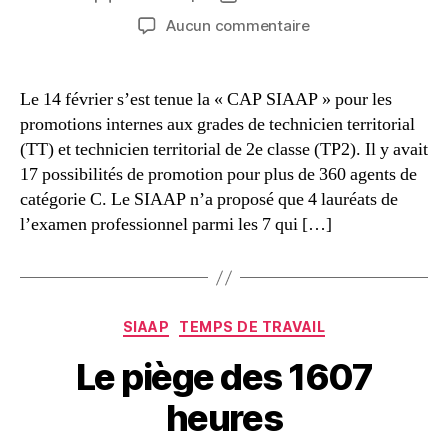
de
de
sur
Aucun commentaire
l’article
l’article
Promotions
internes
des
Le 14 février s’est tenue la « CAP SIAAP » pour les
grades
promotions internes aux grades de technicien territorial
de
(TT) et technicien territorial de 2e classe (TP2). Il y avait
technicien
17 possibilités de promotion pour plus de 360 agents de
territorial
catégorie C. Le SIAAP n’a proposé que 4 lauréats de
l’examen professionnel parmi les 7 qui […]
Catégories
SIAAP
TEMPS DE TRAVAIL
Le piège des 1607
heures