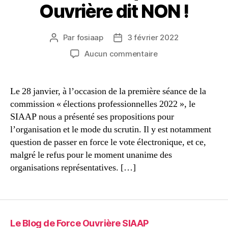
Ouvrière dit NON !
Par
fosiaap
3 février 2022
Auteur
Date
de
de
sur
Aucun commentaire
l’article
l’article
Vote
électronique
:
Le 28 janvier, à l’occasion de la première séance de la
Force
commission « élections professionnelles 2022 », le
Ouvrière
SIAAP nous a présenté ses propositions pour
dit
l’organisation et le mode du scrutin. Il y est notamment
NON
question de passer en force le vote électronique, et ce,
!
malgré le refus pour le moment unanime des
organisations représentatives. […]
Le Blog de Force Ouvrière SIAAP