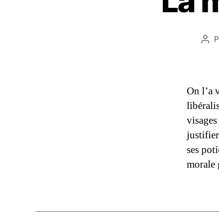
La 
P
Aut
de
l’ar
On l’a 
libérali
visages
justifie
ses poti
morale 