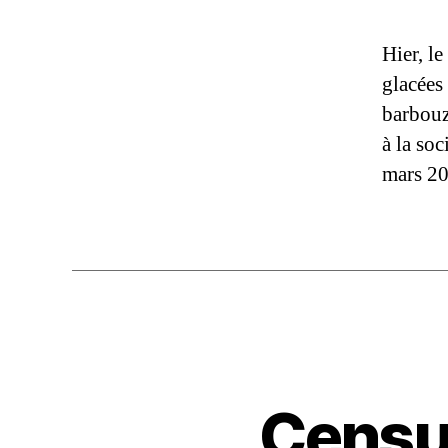
Hier, le
glacées
barbouz
à la so
mars 20
Censur