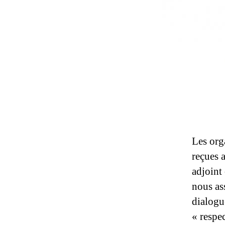
Les org
reçues 
adjoint
nous as
dialogu
« respe