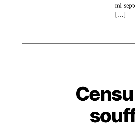
mi-sept
[…]
Censur
souff