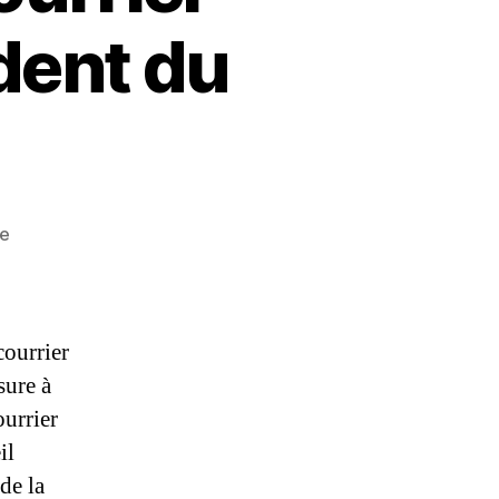
dent du
sur
re
Censure
au
SIAAP
:
ourrier
Courrier
sure à
intersyndical
ourrier
au
Président
il
du
de la