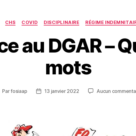
Catégories
CHS
COVID
DISCIPLINAIRE
RÉGIME INDEMNITAI
ce au DGAR – Q
mots
Par
fosiaap
13 janvier 2022
Aucun commenta
uteur
Date
e
de
article
l’article