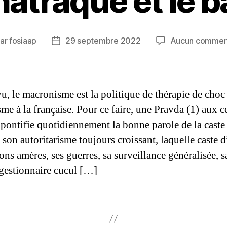
matraque et le b
ar
fosiaap
29 septembre 2022
Aucun commen
eur
Date
de
ticle
l’article
vu, le macronisme est la politique de thérapie de choc
sme à la française. Pour ce faire, une Pravda (1) aux c
 pontifie quotidiennement la bonne parole de la caste
r son autoritarisme toujours croissant, laquelle caste d
ons amères, ses guerres, sa surveillance généralisée, s
gestionnaire cucul […]