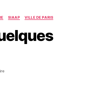
RE
SIAAP
VILLE DE PARIS
uelques
sur
ire
Audience
au
DGAR
–
Quelques
mots