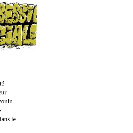
té
eur
voulu
«
dans le