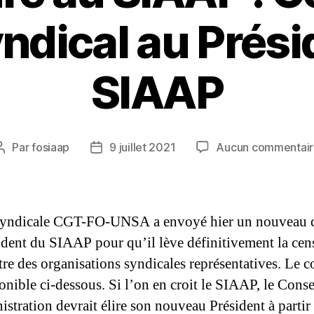
yndical au Prési
SIAAP
Par
fosiaap
9 juillet 2021
Aucun commentai
Auteur
Date
de
de
l’article
l’article
syndicale CGT-FO-UNSA a envoyé hier un nouveau c
ident du SIAAP pour qu’il lève définitivement la cen
tre des organisations syndicales représentatives. Le c
onible ci-dessous. Si l’on en croit le SIAAP, le Conse
istration devrait élire son nouveau Président à partir 