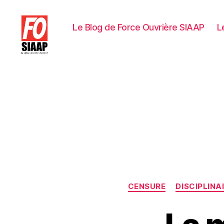
Le Blog de Force Ouvrière SIAAP
L
Le
Blog
de
Force
Ouvrière
SIAAP
CENSURE
DISCIPLINA