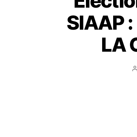
Électi
SIAAP 
LA 
l