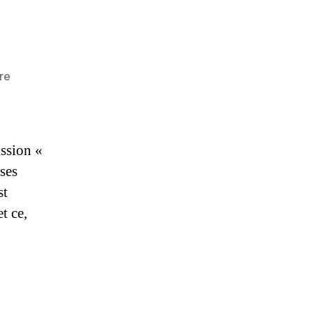
sur
re
Vote
électronique
:
Force
ission «
Ouvrière
ses
dit
st
NON
!
t ce,