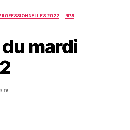
PROFESSIONNELLES 2022
RPS
 du mardi
22
sur
aire
Informations
syndicales
du
mardi
8