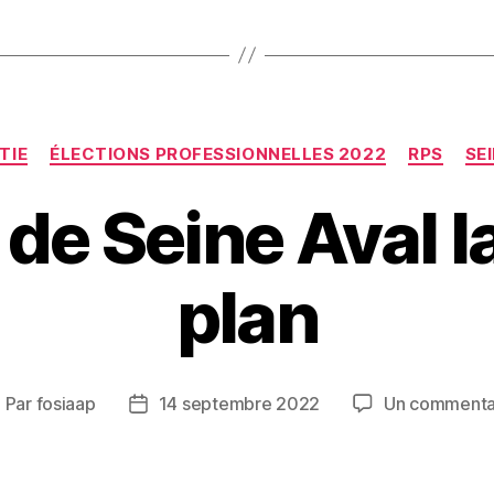
Catégories
TIE
ÉLECTIONS PROFESSIONNELLES 2022
RPS
SE
de Seine Aval l
plan
Par
fosiaap
14 septembre 2022
Un commenta
uteur
Date
e
de
article
l’article