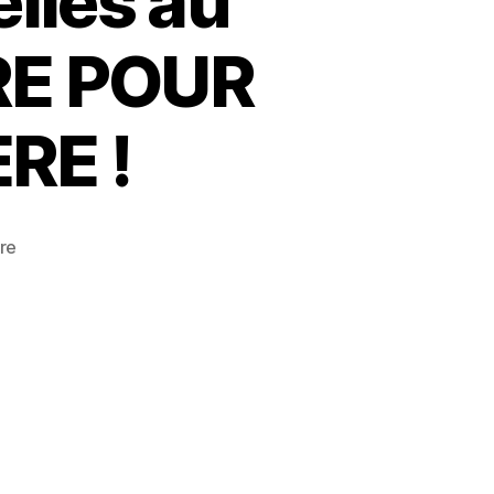
lles au
RE POUR
RE !
sur
re
Élections
professionnelles
au
SIAAP
:
NETTE
VICTOIRE
POUR
LA