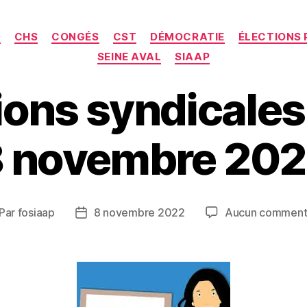
Catégories
C
CHS
CONGÉS
CST
DÉMOCRATIE
ÉLECTIONS 
SEINE AVAL
SIAAP
ions syndicales
 novembre 20
Par
fosiaap
8 novembre 2022
Aucun comment
teur
Date
de
rticle
l’article