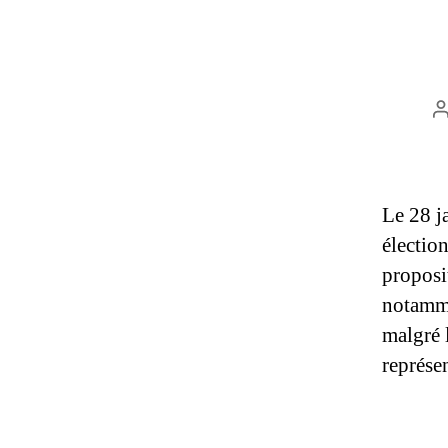
l
Le 28 j
électio
proposit
notamme
malgré 
représe