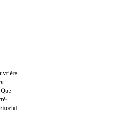
novembre
2022
uvrière
re
. Que
Pré-
ritorial