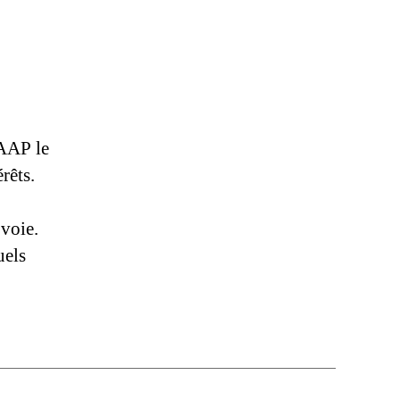
CLASSE
OUVRIÈRE !
IAAP le
rêts.
 voie.
uels