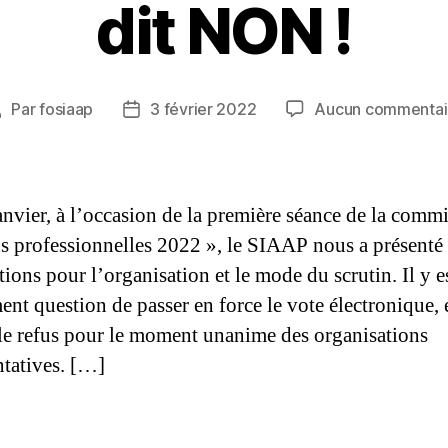
dit NON !
Par
fosiaap
3 février 2022
Aucun commentai
Auteur
Date
de
de
’article
l’article
anvier, à l’occasion de la première séance de la comm
ns professionnelles 2022 », le SIAAP nous a présenté 
ions pour l’organisation et le mode du scrutin. Il y e
nt question de passer en force le vote électronique, e
le refus pour le moment unanime des organisations
ntatives. […]