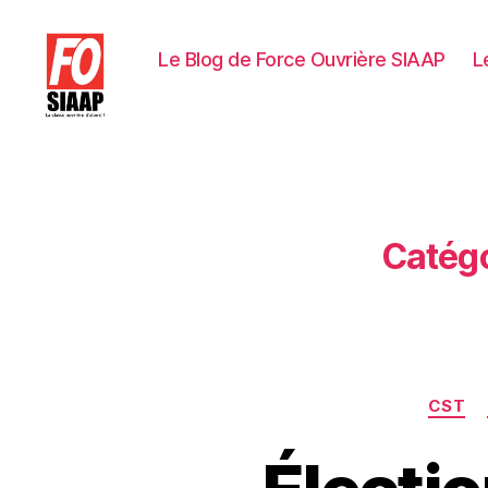
Le Blog de Force Ouvrière SIAAP
L
Le
Blog
de
Force
Ouvrière
Catégo
SIAAP
CST