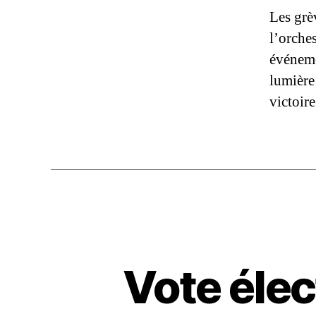
Les grè
l’orches
événeme
lumière 
victoir
Vote élec