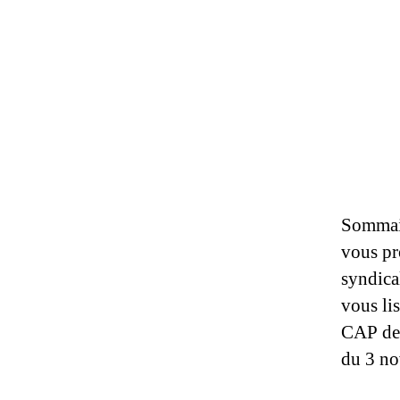
Sommair
vous pro
syndica
vous lis
CAP de 
du 3 n