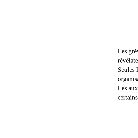
Les grè
révélat
Seules 
organisa
Les aux
certain