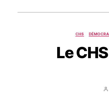
CHS
DÉMOCRA
Le CHS 
A
d
l’