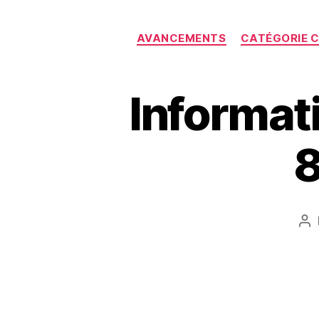
AVANCEMENTS
CATÉGORIE 
Informat
8
Au
de
l’a