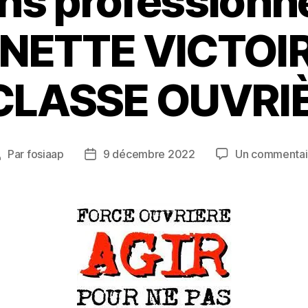
ons professionne
: NETTE VICTOI
CLASSE OUVRIÈ
Par
fosiaap
9 décembre 2022
Un commentai
Auteur
Date
de
de
’article
l’article