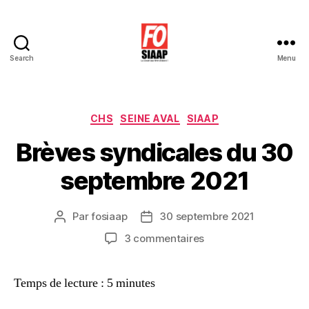
Search
Menu
Le
Blog
de
Force
Catégories
CHS
SEINE AVAL
SIAAP
Ouvrière
Brèves syndicales du 30
SIAAP
septembre 2021
Par
fosiaap
30 septembre 2021
Auteur
Date
de
de
sur
3 commentaires
l’article
l’article
Brèves
syndicales
Temps de lecture :
5
minutes
du
30